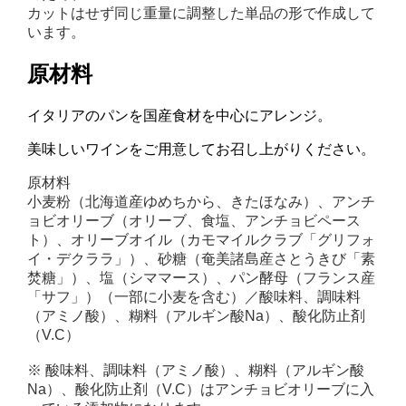
カットはせず同じ重量に調整した単品の形で作成して
います。
原材料
イタリアのパンを国産食材を中心にアレンジ。
美味しいワインをご用意してお召し上がりください。
原材料
小麦粉（北海道産ゆめちから、きたほなみ）、アンチ
ョビオリーブ（オリーブ、食塩、アンチョビペース
ト）、オリーブオイル（カモマイルクラブ「グリフォ
イ・デクララ」）、砂糖（奄美諸島産さとうきび「素
焚糖」）、塩（シママース）、パン酵母（フランス産
「サフ」）（一部に小麦を含む）／酸味料、調味料
（アミノ酸）、糊料（アルギン酸Na）、酸化防止剤
（V.C）
※ 酸味料、調味料（アミノ酸）、糊料（アルギン酸
Na）、酸化防止剤（V.C）はアンチョビオリーブに入