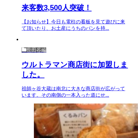
来客数3,500人突破！
【お知らせ】今日も電柱の看板を見て遊びに来
て頂いたり、お土産にうちのパンを持...
世田谷編
ウルトラマン商店街に加盟しま
した。
祖師ヶ谷大蔵は南北に大きな商店街が広がって
います。その南側の一本入った道にせ...