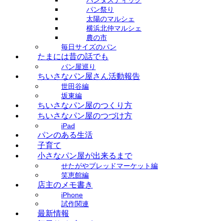
パンタスティック
パン祭り
太陽のマルシェ
横浜北仲マルシェ
農の市
毎日サイズのパン
たまには昔の話でも
パン屋巡り
ちいさなパン屋さん活動報告
世田谷編
坂東編
ちいさなパン屋のつくり方
ちいさなパン屋のつづけ方
iPad
パンのある生活
子育て
小さなパン屋が出来るまで
せたがやブレッドマーケット編
笑恵館編
店主のメモ書き
iPhone
試作関連
最新情報