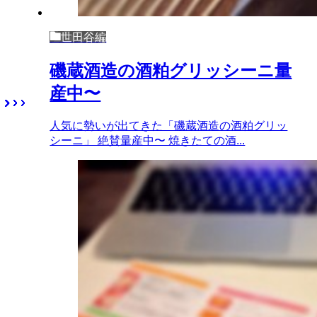
世田谷編
磯蔵酒造の酒粕グリッシーニ量
産中〜
人気に勢いが出てきた「磯蔵酒造の酒粕グリッ
シーニ」 絶賛量産中〜 焼きたての酒...