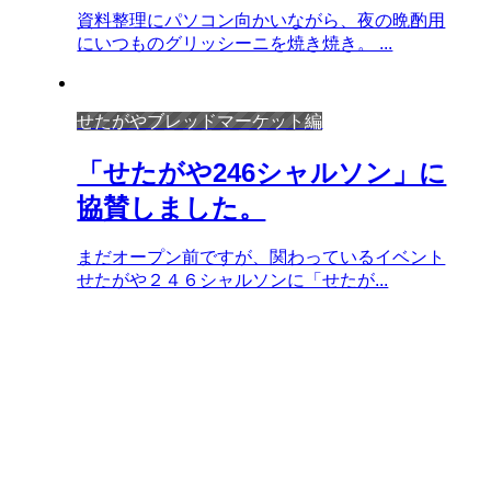
資料整理にパソコン向かいながら、夜の晩酌用
にいつものグリッシーニを焼き焼き。 ...
せたがやブレッドマーケット編
「せたがや246シャルソン」に
協賛しました。
まだオープン前ですが、関わっているイベント
せたがや２４６シャルソンに「せたが...